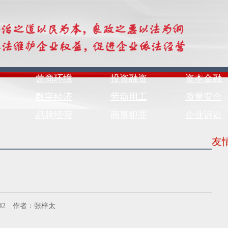
营商环境
投资融资
资本金融
数字经济
劳动用工
质量安全
品牌经营
商事犯罪
企业诉讼
友
6:28:42 作者：张梓太