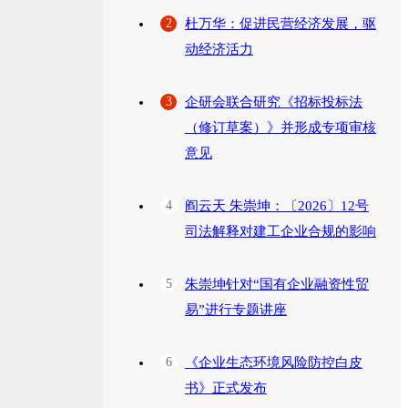
2
杜万华：促进民营经济发展，驱
动经济活力
3
企研会联合研究《招标投标法
（修订草案）》并形成专项审核
意见
4
阎云天 朱崇坤：〔2026〕12号
司法解释对建工企业合规的影响
5
朱崇坤针对“国有企业融资性贸
易”进行专题讲座
6
《企业生态环境风险防控白皮
书》正式发布