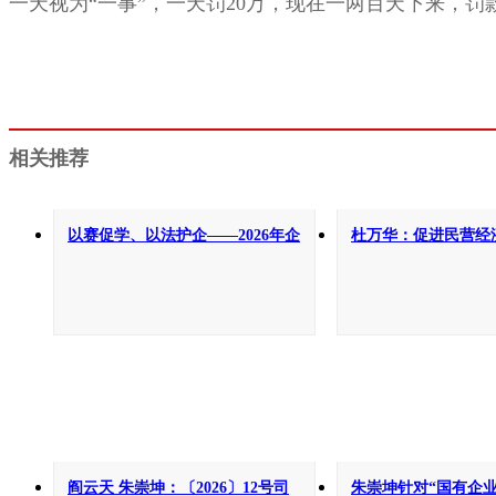
一天视为“一事”，一天罚20万，现在一两百天下来，
相关推荐
以赛促学、以法护企——2026年企
杜万华：促进民营经
业法治信用合规知识竞赛将启动
经济活力
阎云天 朱崇坤：〔2026〕12号司
朱崇坤针对“国有企