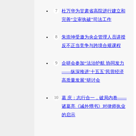
7
杜万华为甘肃省高院进行建立和
完善“立审执破”司法工作
8
朱崇坤受邀为央企管理人员讲授
反不正当竞争与跨境合规课程
9
企研会参加“法治护航 协同发力
——纵深推进‘十五五’民营经济
高质量发展”研讨会
10
葛 庆：志行合一，破局内卷——
诸葛亮《诫外甥书》对律师执业
的启示