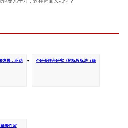
罚款也要几千万，这样局面又如何？
济发展，驱动
企研会联合研究《招标投标法（修
订草案）》并形成专项审核意见
业融资性贸